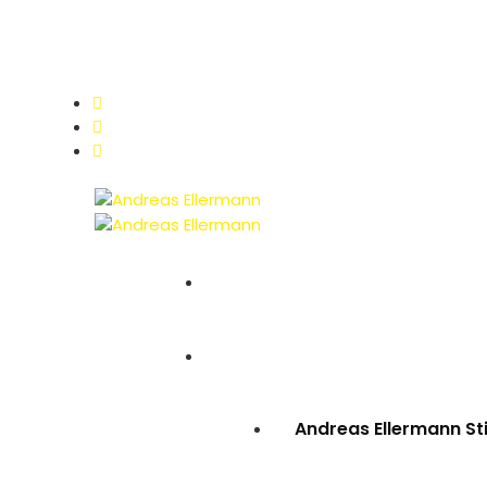
Über Andreas Ellermann
Aktuelles Pressefoto
Kontakt & Feedback
Home
Suchen
Andreas Ellermann St