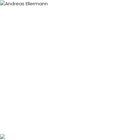
Home
Suchen
Andreas Ellermann Stiftung
Aktuelle CD
Presse
Countrysänger Ellermann
Ellermann´s Talkshow
Medienpräsenz
Ellermann Unterwegs
Ellermanns Hitparade
Ellermanns Fanclub
Moderator Ellermann
Über Andreas Ellermann
Aktuelles Pressefoto
Kontakt & Feedback